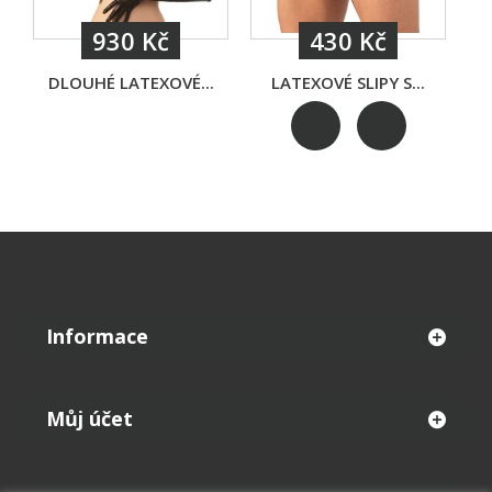
930 Kč
430 Kč
DLOUHÉ LATEXOVÉ...
LATEXOVÉ SLIPY S...
L
Informace
Můj účet