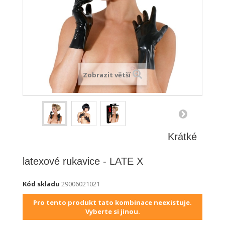
Zobrazit větší
Krátké
latexové rukavice - LATE X
Kód skladu
29006021021
Pro tento produkt tato kombinace neexistuje.
Vyberte si jinou.