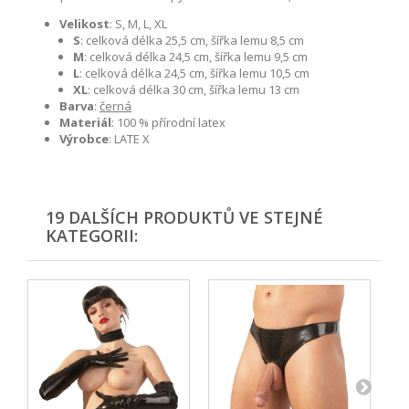
Velikost
: S, M, L, XL
S
: celková délka 25,5 cm, šířka lemu 8,5 cm
M
: celková délka 24,5 cm, šířka lemu 9,5 cm
L
: celková délka 24,5 cm, šířka lemu 10,5 cm
XL
: celková délka 30 cm, šířka lemu 13 cm
Barva
:
černá
Materiál
: 100 % přírodní latex
Výrobce
: LATE X
19 DALŠÍCH PRODUKTŮ VE STEJNÉ
KATEGORII: