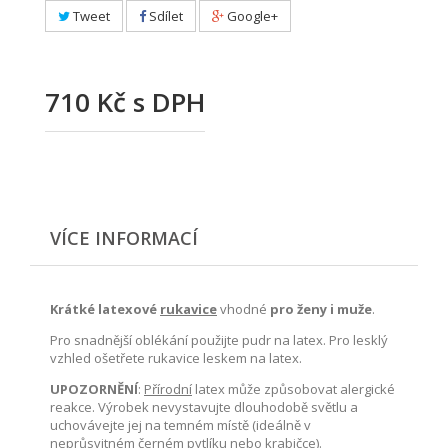
Tweet
Sdílet
Google+
710 Kč
s DPH
VÍCE INFORMACÍ
Krátké latexové
rukavice
vhodné
pro ženy i muže
.
Pro snadnější oblékání použijte pudr na latex. Pro lesklý
vzhled ošetřete rukavice leskem na latex.
UPOZORNĚNÍ
:
Přírodní
latex může způsobovat alergické
reakce. Výrobek nevystavujte dlouhodobě světlu a
uchovávejte jej na temném místě (ideálně v
neprůsvitném černém pytlíku nebo krabičce).