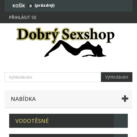
(prázdný)
KOŠÍK
0
PŘIHLÁSIT SE
Vyhledávání
NABÍDKA
VODOTĚSNÉ