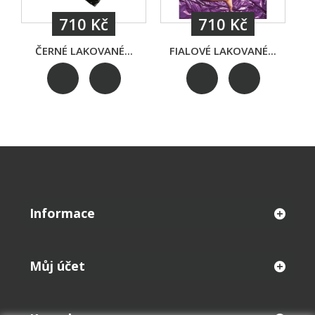
710 Kč
710 Kč
ČERNÉ LAKOVANÉ...
FIALOVÉ LAKOVANÉ...
Č
Informace
Můj účet