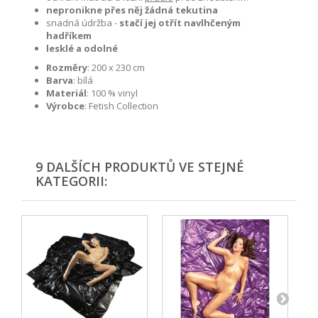
nepronikne přes něj žádná tekutina
snadná údržba -
stačí jej otřít navlhčeným
hadříkem
lesklé a odolné
Rozměry
: 200 x 230 cm
Barva
: bílá
Materiál
: 100 % vinyl
Výrobce
: Fetish Collection
9 DALŠÍCH PRODUKTŮ VE STEJNÉ
KATEGORII: