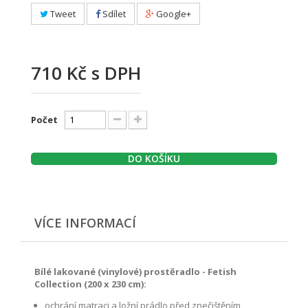
Tweet
Sdílet
Google+
710 Kč
s DPH
Počet
DO KOŠÍKU
VÍCE INFORMACÍ
Bílé lakované (vinylové) prostěradlo - Fetish
Collection (200 x 230 cm):
ochrání matraci a ložní
prádlo
před znečištěním