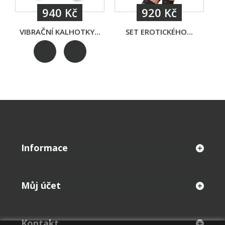
940 Kč
920 Kč
VIBRAČNÍ KALHOTKY...
SET EROTICKÉHO...
K
Informace
Můj účet
Kontakt