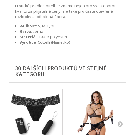
Erotické
prádlo
Cottelli je známo nejen pro svou dobrou
kvalitu za přijatelné ceny, ale také pro časté otevřené
rozkroky a odhalená ňadra.
Velikost
:
S, M, L, XL
Barva
:
černá
Materiál
:
100 % polyester
Výrobce
:
Cottelli (Německo)
30 DALŠÍCH PRODUKTŮ VE STEJNÉ
KATEGORII: