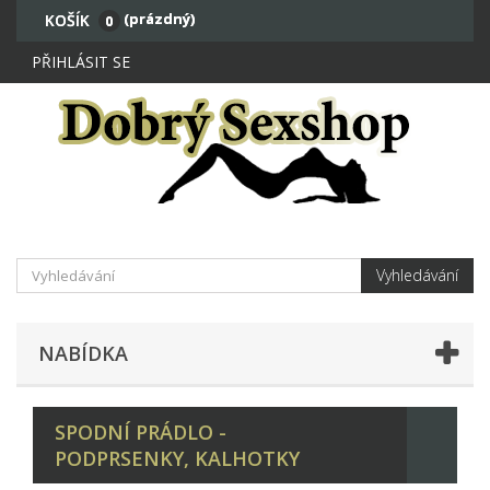
(prázdný)
KOŠÍK
0
PŘIHLÁSIT SE
Vyhledávání
NABÍDKA
SPODNÍ PRÁDLO -
PODPRSENKY, KALHOTKY