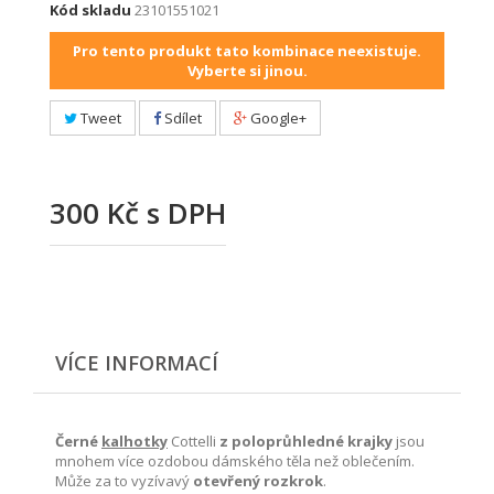
Kód skladu
23101551021
Pro tento produkt tato kombinace neexistuje.
Vyberte si jinou.
Tweet
Sdílet
Google+
300 Kč
s DPH
VÍCE INFORMACÍ
Černé
kalhotky
Cottelli
z poloprůhledné krajky
jsou
mnohem více ozdobou dámského těla než oblečením.
Může za to vyzívavý
otevřený rozkrok
.