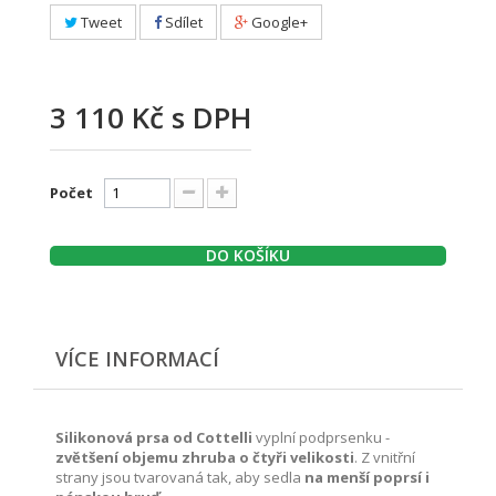
Tweet
Sdílet
Google+
3 110 Kč
s DPH
Počet
DO KOŠÍKU
VÍCE INFORMACÍ
Silikonová prsa od Cottelli
vyplní podprsenku -
zvětšení objemu
zhruba o čtyři velikosti
. Z vnitřní
strany jsou tvarovaná tak, aby sedla
na menší poprsí i