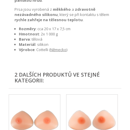
pánskou hruď
.
Prsa jsou vyrobená z
měkkého
a
zdravotně
nezávadného silikonu
, který se při kontaktu s tělem
rychle zahřeje na tělesnou teplotu
.
Rozměry
: cca 20 x 17 x 7,5 cm
Hmotnost
: 2x 1 000 g
Barva
: tělová
Materiál
: silikon
Výrobce
: Cottelli
(
Německo
)
2 DALŠÍCH PRODUKTŮ VE STEJNÉ
KATEGORII: