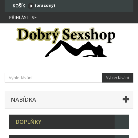
(prázdný)
KOŠÍK
0
PŘIHLÁSIT SE
Vyhledávání
NABÍDKA
DOPLŇKY