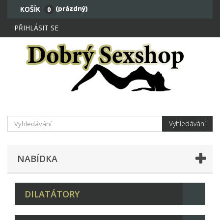
(prázdný)
KOŠÍK
0
PŘIHLÁSIT SE
Vyhledávání
NABÍDKA
DILATÁTORY