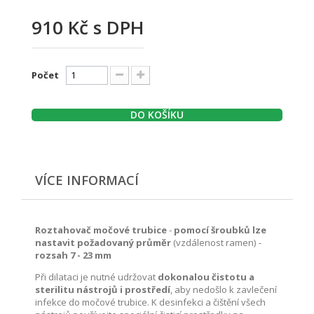
910 Kč
s DPH
Počet
DO KOŠÍKU
VÍCE INFORMACÍ
Roztahovač močové trubice
-
pomocí šroubků lze
nastavit požadovaný průměr
(vzdálenost ramen)
-
rozsah 7 - 23 mm
Při dilataci je nutné udržovat
dokonalou čistotu a
sterilitu nástrojů i prostředí
, aby nedošlo k zavlečení
infekce do močové trubice. K desinfekci a čištění všech