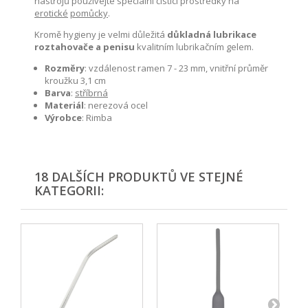
nástrojů používejte speciální čisticí prostředky na
erotické
pomůcky
.
Kromě hygieny je velmi důležitá
důkladná lubrikace
roztahovače a penisu
kvalitním lubrikačním gelem
.
Rozměry
: vzdálenost ramen 7 - 23 mm, vnitřní průměr
kroužku 3,1 cm
Barva
:
stříbrná
Materiál
: nerezová ocel
Výrobce
: Rimba
18 DALŠÍCH PRODUKTŮ VE STEJNÉ
KATEGORII: