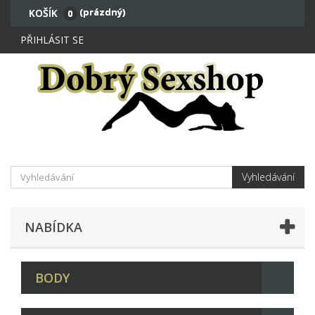
(prázdný)
KOŠÍK
0
PŘIHLÁSIT SE
Vyhledávání
NABÍDKA
BODY