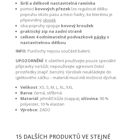
širší a délkově nastavitelná ramínka
pomocí
kovových přezek
lze regulovat délku
popruhu okolo pasu a mezi ňadry, ke kterému je
připevněný
obojek
oba popruhy spojuje
kovový kroužek
praktický zip na zadní straně
celkem 4 odnímatelné podvazkové
pásky
s
nastavitelnou délkou
INFO
: Punčochy
nejsou součástí balení.
UPOZORNĚNÍ
: K ošetření používejte pouze speciální
přípravky na kůži; nepoužívejte agresivní čisticí
prostředky (např. benzín). Výrobek neukládejte do
igelitového sáčku – materiál musí mít možnost dýchat.
Velikost
: XS, S, M, L, XL, XXL
Barva
: černá, stříbrná
Materiál
:
jehněčí kůže (nappa),
síťovina
: 90 %
polyester, 10 % elastan
Výrobce:
ZADO
15 DALŠÍCH PRODUKTŮ VE STEJNÉ