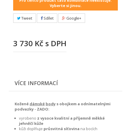
Pro tento produkt tato kombinace neexistuje.
Vyberte si jinou.
Tweet
Sdílet
Google+
3 730 Kč
s DPH
VÍCE INFORMACÍ
Kožené
dámské
body
s obojkem a odnímatelnými
podvazky - ZADO:
vyrobeno
z vysoce kvalitní a příjemně měkké
jehněčí kůže
kůži doplňuje
p
růsvitná síťovina
na bocích