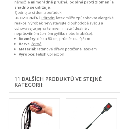
němuž je
mimořádně pružná, odolná proti zlomení a
snadno se udržuje
.
Zjednejte si doma pořádek!
UPOZORNĚNÍ
:
Přírodní
latex může způsobovat alergické
reakce. Výrobek nevystavujte dlouhodobě světlu a
uchovávejte jej na temném místě (ideálně v
neprůsvitném černém pytlíku nebo krabičce).
Rozměry
: délka 80 cm, průměr cca 0,8 cm
Barva
:
černá
Materiál
: ratanové dřevo potažené latexem
Výrobce
: Fetish Collection
11 DALŠÍCH PRODUKTŮ VE STEJNÉ
KATEGORII: