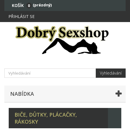
(prázdný)
KOŠÍK
0
PŘIHLÁSIT SE
Vyhledávání
NABÍDKA
BIČE, DŮTKY, PLÁCAČKY,
RÁKOSKY