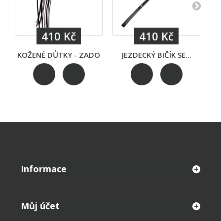
410 Kč
410 Kč
KOŽENÉ DŮTKY - ZADO
JEZDECKÝ BIČÍK SE...
Informace
Můj účet