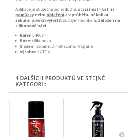
Aplikace je skutečně jednoduchá,
stačí nastříkat na
pomůcky
nebo
oblečení
a v průběhu několika
sekund povrch vyleštit
suchým hadříkem.
Založen na
silikonové bázi
.
Balení:
400 ml
Báze:
silikonová
Složení
: Butane, Dimethicone, Propane
Výrobce
: LATE X
4 DALŠÍCH PRODUKTŮ VE STEJNÉ
KATEGORII: