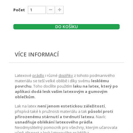
Počet
DO KOŠÍKU
VÍCE INFORMACÍ
Latexové
prádlo
i různé
doplňky
z tohoto podmanivého
materiálu se teší velké oblibě i díky svému
lesklému
povrchu
. Toho docílíte použitím
laku na latex, který po
aplikaci dodá lesk vašim latexovým a gumovým
oblečkům.
Lak na latex
není jenom estetickou záležitostí
,
přispívá také k pružnosti materiálu a tak
působí proti
přirozenému stárnutí a tvrdnutí latexu
. Navíc
usnadňuje oblékání latexového prádla
.
Neodmyslitelný pomocník pro všechny, kterým učarovala
vůně, těsnost a lesk latexového prádélka.