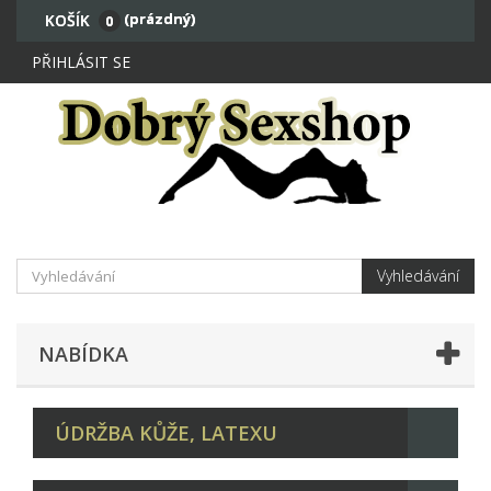
(prázdný)
KOŠÍK
0
PŘIHLÁSIT SE
Vyhledávání
NABÍDKA
ÚDRŽBA KŮŽE, LATEXU