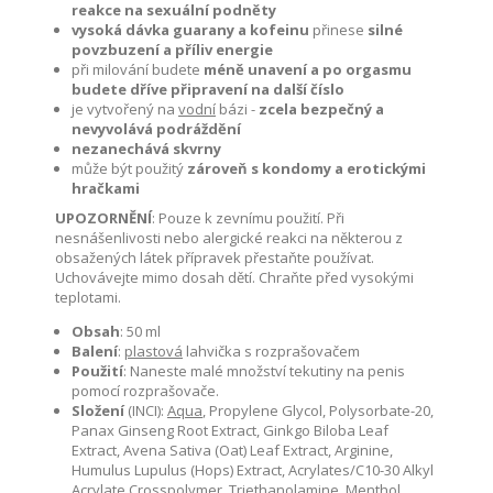
reakce na sexuální podněty
vysoká dávka guarany a kofeinu
přinese
silné
povzbuzení a příliv energie
při milování budete
méně unavení a
po orgasmu
budete dříve připravení na
další číslo
je vytvořený na
vodní
bázi -
zcela bezpečný a
nevyvolává podráždění
nezanechává skvrny
může být použitý
zároveň s kondomy a erotickými
hračkami
UPOZORNĚNÍ
: Pouze k zevnímu použití. Při
nesnášenlivosti nebo alergické reakci na některou z
obsažených látek přípravek přestaňte používat.
Uchovávejte mimo dosah dětí. Chraňte před vysokými
teplotami.
Obsah
: 50 ml
Balení
:
plastová
lahvička s rozprašovačem
Použití
: Naneste malé množství tekutiny na penis
pomocí rozprašovače.
Složení
(INCI):
Aqua
, Propylene Glycol, Polysorbate-20,
Panax Ginseng Root Extract, Ginkgo Biloba Leaf
Extract, Avena Sativa (Oat) Leaf Extract, Arginine,
Humulus Lupulus (Hops) Extract, Acrylates/C10-30 Alkyl
Acrylate Crosspolymer, Triethanolamine, Menthol,