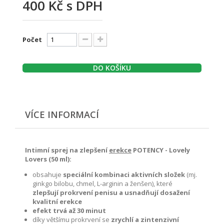
400 Kč
s DPH
Počet
DO KOŠÍKU
VÍCE INFORMACÍ
Intimní sprej na zlepšení
erekce
POTENCY - Lovely
Lovers (50 ml):
obsahuje
speciální kombinaci aktivních složek
(mj.
ginkgo bilobu, chmel, L-arginin a ženšen), které
zlepšují prokrvení penisu a usnadňují dosažení
kvalitní erekce
efekt trvá
až 30 minut
díky většímu prokrvení se
zrychlí a zintenzivní