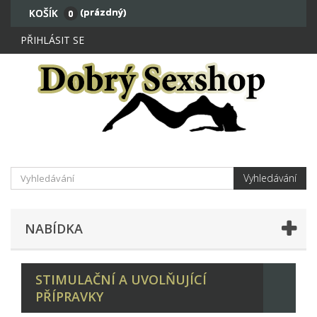
(prázdný)
KOŠÍK
0
PŘIHLÁSIT SE
Vyhledávání
NABÍDKA
STIMULAČNÍ A UVOLŇUJÍCÍ
PŘÍPRAVKY