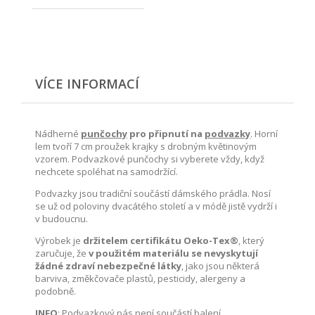
VÍCE INFORMACÍ
Nádherné
punčochy
pro připnutí na
podvazky
. Horní
lem tvoří 7 cm proužek krajky s drobným květinovým
vzorem. Podvazkové punčochy si vyberete vždy, když
nechcete spoléhat na samodržící.
Podvazky jsou tradiční součástí dámského prádla. Nosí
se už od poloviny dvacátého století a v módě jistě vydrží i
v budoucnu.
Výrobek je
držitelem certifikátu Oeko-Tex®
, který
zaručuje, že
v použitém materiálu se nevyskytují
žádné zdraví nebezpečné látky
, jako jsou některá
barviva, změkčovače plastů, pesticidy, alergeny a
podobně.
INFO
: Podvazkový
pás
není součástí balení.