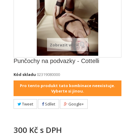
Zobrazit větší
Punčochy na podvazky - Cottelli
Kód skladu
02319080000
Pro tento produkt tato kombinace neexistuje.
Vyberte si jinou.
Tweet
Sdílet
Google+
300 Kč
s DPH