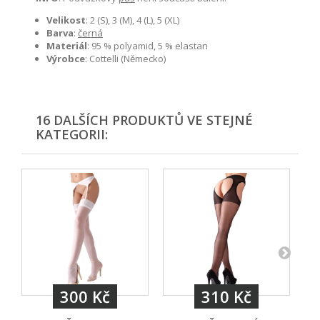
Velikost
:
2 (S), 3 (M), 4 (L), 5 (XL)
Barva
:
černá
Materiál
:
95 % polyamid, 5 % elastan
Výrobce
:
Cottelli (Německo)
16 DALŠÍCH PRODUKTŮ VE STEJNÉ
KATEGORII:
300 Kč
310 Kč