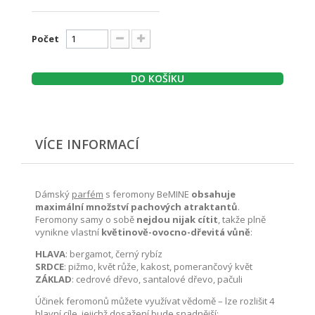
Počet
DO KOŠÍKU
VÍCE INFORMACÍ
Dámský
parfém
s feromony BeMINE
obsahuje
maximální množství pachových atraktantů
.
Feromony samy o sobě
nejdou nijak cítit
, takže plně
vynikne vlastní
květinově-ovocno-dřevitá vůně
:
HLAVA
: bergamot, černý rybíz
SRDCE
: pižmo, květ růže, kakost, pomerančový květ
ZÁKLAD
: cedrové dřevo, santalové dřevo, pačuli
Účinek feromonů můžete využívat vědomě – lze rozlišit 4
hlavní cíle, jejichž dosažení bude snadnější: