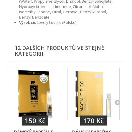
(Water), Propylene Glycol, Linalool, Benzyl Salicylate,
Hydroxycitronellal, Limonene, Citronellol, Alpha-
Isomethyl Ionone, Citral, Geraniol, Benzyl Alcohol,
Benzyl Benzoate
Výrobce
: Lovely Lovers (Polsko)
12 DALŠÍCH PRODUKTŮ VE STEJNÉ
KATEGORII:
150 Kč
170 Kč
DÁMSKÝ PARFÉM S...
DÁMSKÝ PARFÉM S...