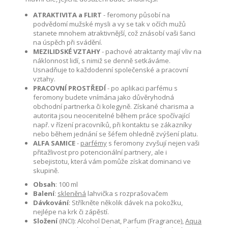
ATRAKTIVITA a FLIRT
- feromony působí na
podvědomí mužské mysli a vy se tak v očích mužů
stanete mnohem atraktivnější, což znásobí vaši šanci
na úspěch při svádění.
MEZILIDSKÉ VZTAHY
- pachové atraktanty mají vliv na
náklonnost lidí, s nimiž se denně setkáváme.
Usnadňuje to každodenní společenské a pracovní
vztahy.
PRACOVNÍ PROSTŘEDÍ
- po aplikaci parfému s
feromony budete vnímána jako důvěryhodná
obchodní partnerka či kolegyně. Získané charisma a
autorita jsou neocenitelné během práce spočívající
např. v řízení pracovníků, při kontaktu se zákazníky
nebo během jednání se šéfem ohledně zvýšení platu.
ALFA SAMICE
-
parfémy
s feromony zvyšují nejen vaši
přitažlivost pro potencionální partnery, ale i
sebejistotu, která vám pomůže získat dominanci ve
skupině.
Obsah
: 100 ml
Balení
:
skleněná
lahvička s rozprašovačem
Dávkování
: Stříkněte několik dávek na pokožku,
nejlépe na krk či zápěstí.
Složení
(INCI): Alcohol Denat, Parfum (Fragrance),
Aqua